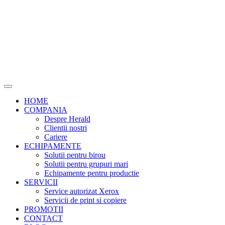
HOME
COMPANIA
Despre Herald
Clientii nostri
Cariere
ECHIPAMENTE
Solutii pentru birou
Solutii pentru grupuri mari
Echipamente pentru productie
SERVICII
Service autorizat Xerox
Servicii de print si copiere
PROMOTII
CONTACT